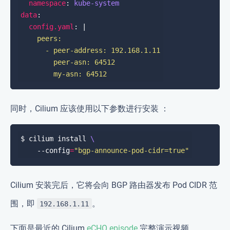
namespace
: 
kube-system
data
config.yaml
: |
        my-asn: 64512
同时，Cilium 应该使用以下参数进行安装 ：
$ cilium install 
    --config
=
"bgp-announce-pod-cidr=true"
Cilium 安装完后，它将会向 BGP 路由器发布 Pod CIDR 范
围，即
。
192.168.1.11
下面是最近的 Cilium
eCHO episode
完整演示视频。