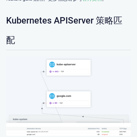
Kubernetes APIServer 策略匹
配