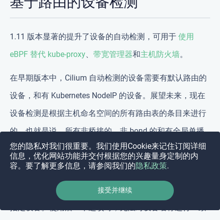
基于路由的设备检测
1.11 版本显著的提升了设备的自动检测，可用于
使用
eBPF 替代 kube-proxy
、
带宽管理器
和
主机防火墙
。
在早期版本中，Cilium 自动检测的设备需要有默认路由的
设备，和有 Kubernetes NodeIP 的设备。展望未来，现在
设备检测是根据主机命名空间的所有路由表的条目来进行
的。也就是说，所有非桥接的、非 bond 的和有全局单播
您的隐私对我们很重要。我们使用Cookie来记住订阅详细
路由的非虚拟的设备，现在都能被检测到。
信息，优化网站功能并交付根据您的兴趣量身定制的内
容。要了解更多信息，请参阅我们的
隐私政策
.
通过这项改进，Cilium 现在应该能够在更复杂的网络设置
中自动检测正确的设备，而无需使用
选项手动
接受并继续
devices
指定设备。使用后一个选项时，无法对设备名称进行一致