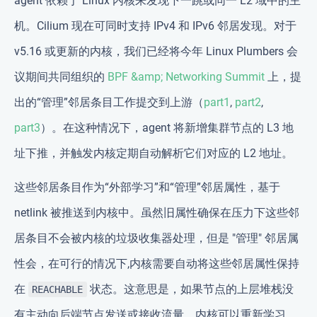
agent 依赖于 Linux 内核来发现下一跳或同一 L2 域中的主
机。Cilium 现在可同时支持 IPv4 和 IPv6 邻居发现。对于
v5.16 或更新的内核，我们已经将今年 Linux Plumbers 会
议期间共同组织的
BPF &amp; Networking Summit
上，提
出的“管理”邻居条目工作提交到上游（
part1
,
part2
,
part3
）。在这种情况下，agent 将新增集群节点的 L3 地
址下推，并触发内核定期自动解析它们对应的 L2 地址。
这些邻居条目作为“外部学习”和“管理”邻居属性，基于
netlink 被推送到内核中。虽然旧属性确保在压力下这些邻
居条目不会被内核的垃圾收集器处理，但是 "管理" 邻居属
性会，在可行的情况下,内核需要自动将这些邻居属性保持
在
状态。这意思是，如果节点的上层堆栈没
REACHABLE
有主动向后端节点发送或接收流量，内核可以重新学习，