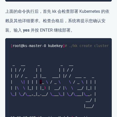
上面的命令执行后，首先 kk 会检查部署 Kubernetes 的依
赖及其他详细要求。检查合格后，系统将提示您确认安
装。输入
yes
并按 ENTER 继续部署。
[
root@ks-master-0 kubekey
]
# ./kk create cluster -f
|    
\|
 | | | 
'
_ 
\ 
/ _ 
\ 
\ 
/ _ 
\ 
| |
\ 
\ 
|_| | |_
)
 |  __/ |
\ 
\ 
\_
| 
\_
/
\_
_,_|_.__/ 
\_
__
\_
| 
\_
/
\_
__|
\_