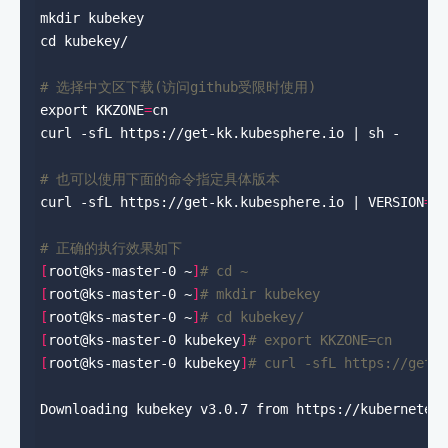
# 选择中文区下载(访问github受限时使用)
export KKZONE
=
# 也可以使用下面的命令指定具体版本
curl -sfL https://get-kk.kubesphere.io | VERSION
=
# 正确的执行效果如下
[
root@ks-master-0 ~
]
# cd ~
[
root@ks-master-0 ~
]
# mkdir kubekey
[
root@ks-master-0 ~
]
# cd kubekey/
[
root@ks-master-0 kubekey
]
# export KKZONE=cn
[
root@ks-master-0 kubekey
]
# curl -sfL https://get-