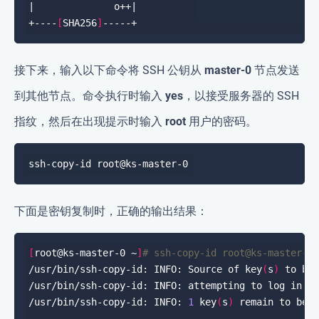
+----
[
SHA256
]
接下来，输入以下命令将 SSH 公钥从
master-0
节点发送
到其他节点。命令执行时输入
yes
，以接受服务器的 SSH
指纹，然后在出现提示时输入
root
用户的密码。
下面是密钥复制时，正确的输出结果：
[
root@ks-master-0 ~
]
# ssh-copy-id root@ks-master-0
/usr/bin/ssh-copy-id: INFO: Source of key
(
s
)
 to be
/usr/bin/ssh-copy-id: INFO: attempting to log in w
/usr/bin/ssh-copy-id: INFO: 
1
 key
(
s
)
 remain to be 