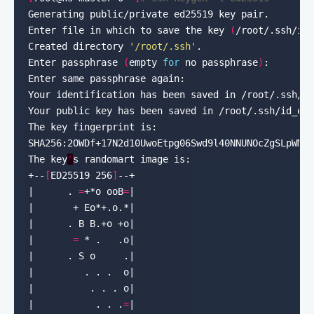
Enter file in which to save the key 
(
/root/.ssh/id
Created directory 
'/root/.ssh'
Enter passphrase 
(
empty 
for
 no passphrase
)
The key
'
+--
[
ED25519 256
]
|      . 
=
+*o ooB
=
|       
=
|           . . .
=