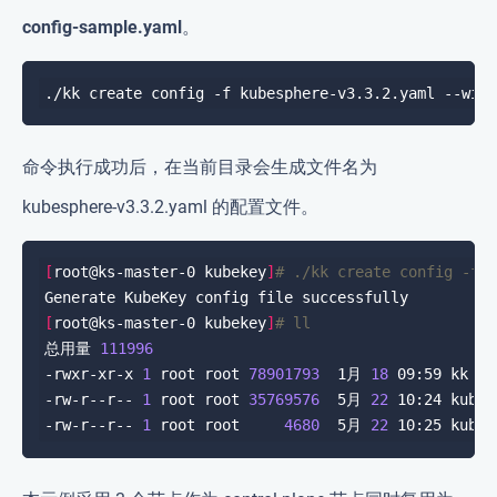
config-sample.yaml
。
命令执行成功后，在当前目录会生成文件名为
kubesphere-v3.3.2.yaml 的配置文件。
[
root@ks-master-0 kubekey
]
# ./kk create config -f 
[
root@ks-master-0 kubekey
]
# ll
总用量 
111996
-rwxr-xr-x 
1
 root root 
78901793
  1月 
18
-rw-r--r-- 
1
 root root 
35769576
  5月 
22
-rw-r--r-- 
1
 root root     
4680
  5月 
22