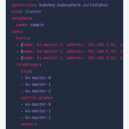
apiVersion
: 
kubekey.kubesphere.io/v1alpha2
kind
: 
Cluster
metadata
name
: 
sample
spec
hosts
  - {
name: ks-master-0, address: 192.168.9.91, int
  - {
name: ks-master-1, address: 192.168.9.92, int
  - {
name: ks-master-2, address: 192.168.9.93, int
roleGroups
etcd
    - 
ks-master-0
    - 
ks-master-1
    - 
ks-master-2
control-plane
    - 
ks-master-0
    - 
ks-master-1
    - 
ks-master-2
worker