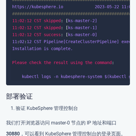
https://kubesphere.io             2023-05-22 11:02
##################################################
11:02:12 CST skipped
: [
ks-master-2]
11:02:12 CST skipped
: [
ks-master-1]
11:02:12 CST success
: [
ks-master-0]
11
:
02
:
12
CST Pipeline[CreateClusterPipeline] execu
Installation is complete.
Please check the result using the command
kubectl logs -n kubesphere-system $(kubectl ge
部署验证
验证 KubeSphere 管理控制台
我们打开浏览器访问 master-0 节点的 IP 地址和端口
30880
，可以看到 KubeSphere 管理控制台的登录页面。