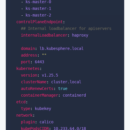
    - 
ks-master-0
    - 
ks-master-1
    - 
ks-master-2
controlPlaneEndpoint
## Internal loadbalancer for apiservers
internalLoadbalancer
: 
haproxy
domain
: 
lb.kubesphere.local
address
: 
""
port
: 
6443
kubernetes
version
: 
v1.25.5
clusterName
: 
cluster.local
autoRenewCerts
: 
true
containerManager
: 
containerd
etcd
type
: 
kubekey
network
plugin
: 
calico
kubePodsCIDR
: 
10.233.64.0
/18