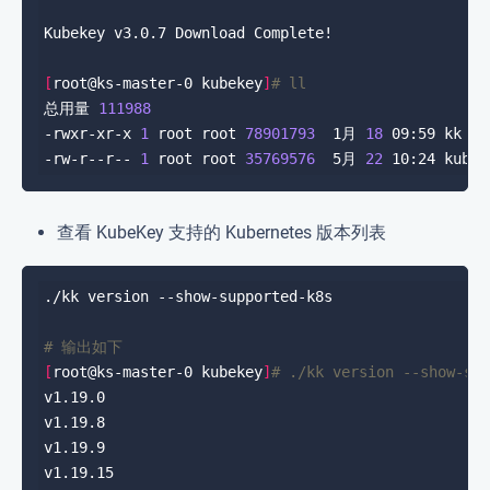
[
root@ks-master-0 kubekey
]
# ll
总用量 
111988
-rwxr-xr-x 
1
 root root 
78901793
  1月 
18
-rw-r--r-- 
1
 root root 
35769576
  5月 
22
查看 KubeKey 支持的 Kubernetes 版本列表
# 输出如下
[
root@ks-master-0 kubekey
]
# ./kk version --show-su