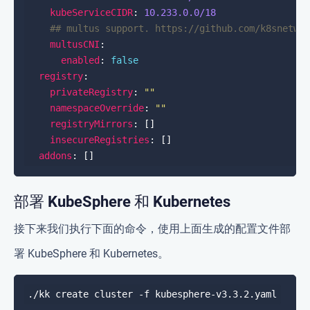
kubeServiceCIDR
: 
10.233.0.0
/18
## multus support. https://github.com/k8snetwo
multusCNI
enabled
: 
false
registry
privateRegistry
: 
""
namespaceOverride
: 
""
registryMirrors
insecureRegistries
addons
部署 KubeSphere 和 Kubernetes
接下来我们执行下面的命令，使用上面生成的配置文件部
署 KubeSphere 和 Kubernetes。