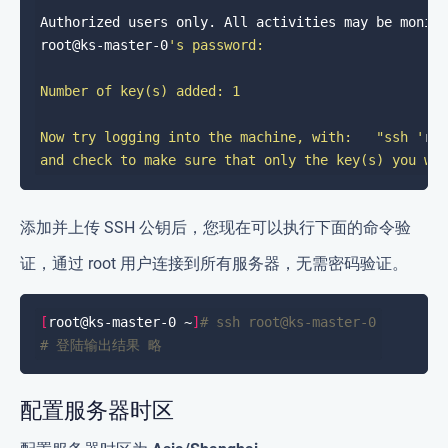
root@ks-master-0
Now try logging into the machine, with:   "ssh '
ro
添加并上传 SSH 公钥后，您现在可以执行下面的命令验
证，通过 root 用户连接到所有服务器，无需密码验证。
[
root@ks-master-0 ~
]
# ssh root@ks-master-0
# 登陆输出结果 略
配置服务器时区