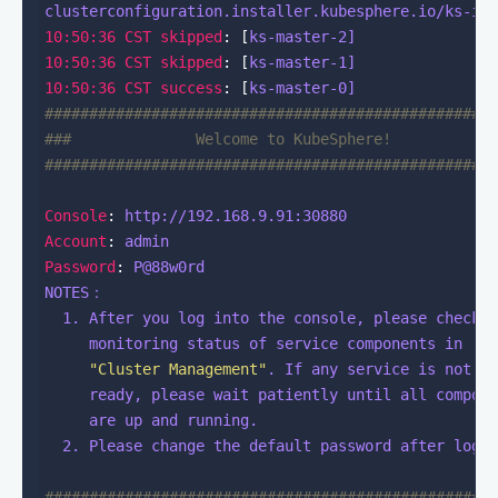
clusterconfiguration.installer.kubesphere.io/ks-in
10:50:36 CST skipped
: [
ks-master-2]
10:50:36 CST skipped
: [
ks-master-1]
10:50:36 CST success
: [
ks-master-0]
##################################################
###              Welcome to KubeSphere!           
##################################################
Console
: 
http://192.168.9.91:30880
Account
: 
admin
Password
: 
P@88w0rd
NOTES：
1
. After you log into the console, please check 
monitoring status of service components in
"Cluster Management"
. If any service is not
ready, please wait patiently until all compon
are up and running.
2
. Please change the default password after logi
##################################################