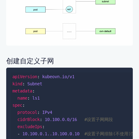
创建自定义子网
apiVersion
: 
kubeovn.io/v1
kind
: 
Subnet
metadata
name
: 
ls1
spec
protocol
: 
IPv4
cidrBlock
: 
10.100.0.0
/16  
#设置子网网段
excludeIps
  - 
10.100.0.1
..10.100.0.10 
#设置子网排除(不使用)范