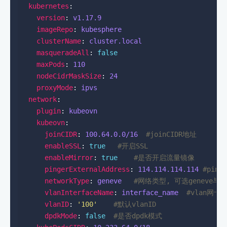
kubernetes
version
: 
v1.17.9
imageRepo
: 
kubesphere
clusterName
: 
cluster.local
masqueradeAll
: 
false
maxPods
: 
110
nodeCidrMaskSize
: 
24
proxyMode
: 
ipvs
network
plugin
: 
kubeovn
kubeovn
joinCIDR
: 
100.64.0.0
/16 
#joinCIDR地址
enableSSL
: 
true
#开启SSL
enableMirror
: 
true
#是否开启流量镜像
pingerExternalAddress
: 
114.114.114.114
#ping
networkType
: 
geneve  
#网络类型, 可选geneve与v
vlanInterfaceName
: 
interface_name 
#vlan网卡
vlanID
: 
'100'
#默认vlanID
dpdkMode
: 
false
#是否dpdk模式