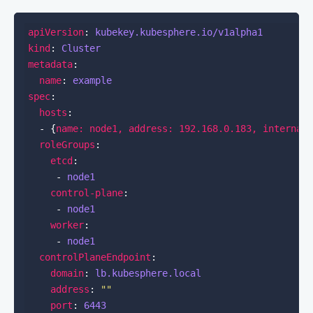
apiVersion
: 
kubekey.kubesphere.io/v1alpha1
kind
: 
Cluster
metadata
name
: 
example
spec
hosts
  - {
name: node1, address: 192.168.0.183, internal
roleGroups
etcd
     - 
node1
control-plane
     - 
node1
worker
     - 
node1
controlPlaneEndpoint
domain
: 
lb.kubesphere.local
address
: 
""
port
: 
6443