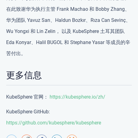
在此致谢华为执行主管 Frank Machao 和 Bobby Zhang、
华为团队 Yavuz Sarı、Haldun Bozkır、Rıza Can Sevinç、
Wu Yongxi 和 Lin Zelin， 以及 KubeSphere 土耳其团队
Eda Konyar、Halil BUGOL 和 Stephane Yasar 等成员的辛
苦付出。
更多信息
KubeSphere 官网：
https://kubesphere.io/zh/
KubeSphere GitHub:
https://github.com/kubesphere/kubesphere